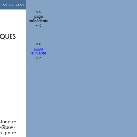
<<
<<
ur
accueil
<<
page
précédente
<<
>>
page
suivante
>>